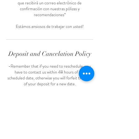
que recibirá un correo electrónico de
confirmación con nuestras pólizas y
recomendaciones*
Estámos ansiosos de trabajar con usted!
Deposit and Cancelation Policy
-Remember that if you need to reschedule, you
have to contact us within 48 hours of the
scheduled date, otherwise you will forfeit transfer
of your deposit for a new date.
-Deposits are non-refundable
-Make sure to read our confirmation email with all
the details adjusted along with your final amount
due.
-Visit the following link to read all our terms and
conditions:
https://www.amandacilphotos.com/terms-and-
conditions