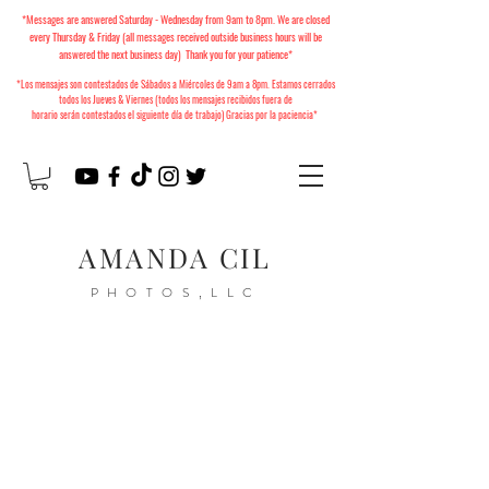
*Messages are answered Saturday - Wednesday from 9am to 8pm. We are closed
every Thursday & Friday (all messages received outside business hours will be
answered the next business day) Thank you for your patience*
*Los mensajes son contestados de Sábados a Miércoles
de 9am a 8pm. Estamos cerrados
todos los Jueves & Viernes (todos los mensajes recibidos fuera de
horario
serán
contestados el siguiente día de trabajo) Gracias por la paciencia*
AMANDA CIL
PHOTOS,LLC
2026 Christmas Minis
Available to Book!
Mini Sesiones de Navidad
2026 ya están disponibles