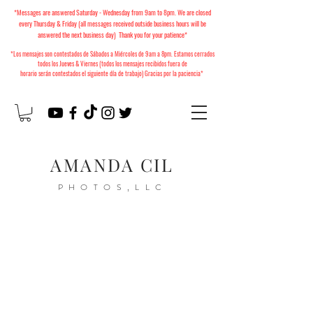
*Messages are answered Saturday - Wednesday from 9am to 8pm. We are closed
every Thursday & Friday (all messages received outside business hours will be
answered the next business day) Thank you for your patience*
*Los mensajes son contestados de Sábados a Miércoles
de 9am a 8pm. Estamos cerrados
todos los Jueves & Viernes (todos los mensajes recibidos fuera de
horario
serán
contestados el siguiente día de trabajo) Gracias por la paciencia*
AMANDA CIL
PHOTOS,LLC
2026 Christmas Minis
Available to Book!
Mini Sesiones de Navidad
2026 ya están disponibles