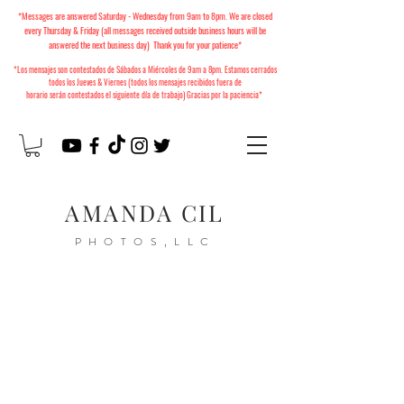
*Messages are answered Saturday - Wednesday from 9am to 8pm. We are closed
every Thursday & Friday (all messages received outside business hours will be
answered the next business day) Thank you for your patience*
*Los mensajes son contestados de Sábados a Miércoles
de 9am a 8pm. Estamos cerrados
todos los Jueves & Viernes (todos los mensajes recibidos fuera de
horario
serán
contestados el siguiente día de trabajo) Gracias por la paciencia*
AMANDA CIL
PHOTOS,LLC
2026 Christmas Minis
Available to Book!
Mini Sesiones de Navidad
2026 ya están disponibles