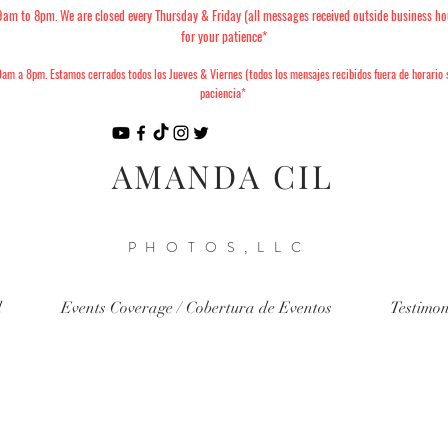
 to 8pm. We are closed every Thursday & Friday (all messages received outside business ho
for your patience*
am a 8pm. Estamos cerrados todos los Jueves & Viernes (todos los mensajes recibidos fuera de horario
paciencia*
AMANDA CIL
PHOTOS,LLC
d
Events Coverage / Cobertura de Eventos
Testimon
6 Christmas Minis Available to
nes de Navidad 2026 ya están d