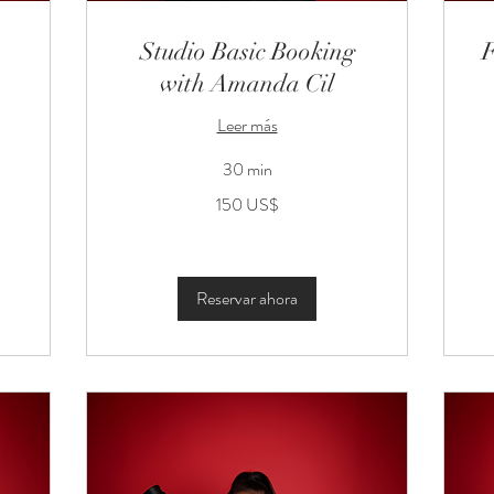
Studio Basic Booking
F
with Amanda Cil
Leer más
30 min
150
20
150 US$
dólares
dó
estadounidenses
es
Reservar ahora