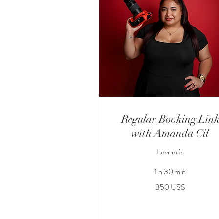
Regular Booking Lin
with Amanda Cil
Leer más
1 h 30 min
350
350 US$
dólares
estadounidenses