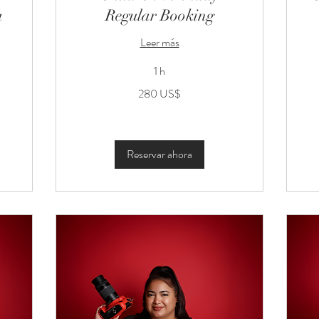
a
Regular Booking
Leer más
1 h
280
27
280 US$
dólares
dó
estadounidenses
es
Reservar ahora