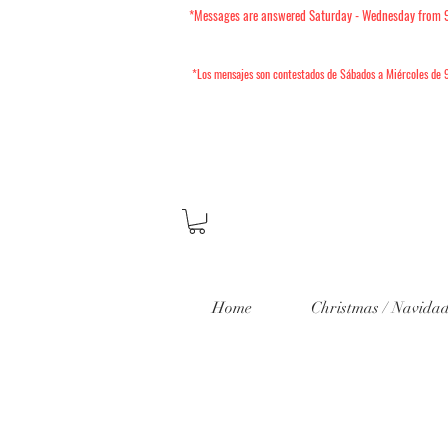
*Messages are answered Saturday - Wednesday from 9am
*Los mensajes son contestados de Sábados a Miércoles
de 9
Home
Christmas / Navida
202
Mini Sesio