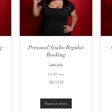
g
Personal Studio Regular
Booking
Leer más
12
1 h 30 min
dó
es
280
280 US$
dólares
estadounidenses
Reservar ahora