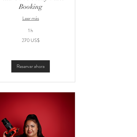
Booking
Leer más
1 h
0
270 US$
lares
tadounidenses
Reservar ahora