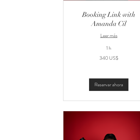
Booking Link with
Amanda Cil
Leer más
1 h
340
340 US$
dólares
estadounidenses
Reservar ahora