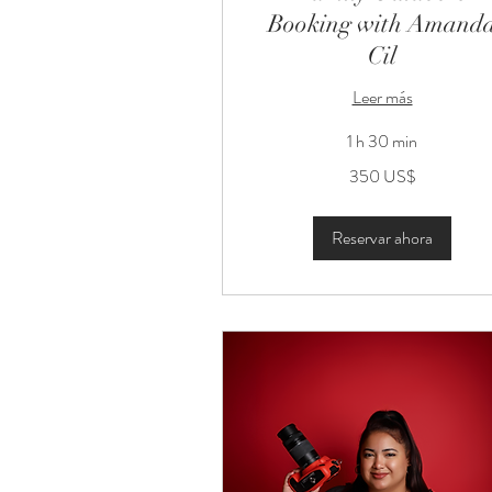
Booking with Amand
Cil
Leer más
1 h 30 min
350
350 US$
dólares
estadounidenses
Reservar ahora