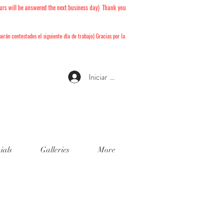
urs will be answered the next business day) Thank you
serán
contestados el siguiente día de trabajo) Gracias por la
Iniciar sesión
ials
Galleries
More
 Book!
isponibles