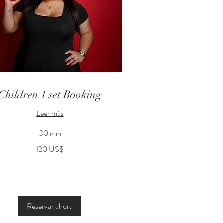
Children 1 set Booking
Leer más
30 min
0
120 US$
lares
tadounidenses
Reservar ahora