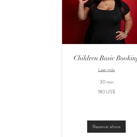
Children Basic Bookin
Leer más
30 min
180
180 US$
dólares
estadounidenses
Reservar ahora