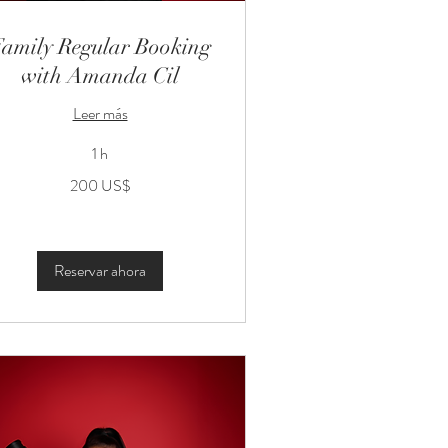
amily Regular Booking
with Amanda Cil
Leer más
1 h
0
200 US$
lares
tadounidenses
Reservar ahora