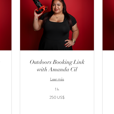
k
Outdoors Booking Link
with Amanda Cil
Leer más
1 h
250
30
250 US$
dólares
dó
estadounidenses
es