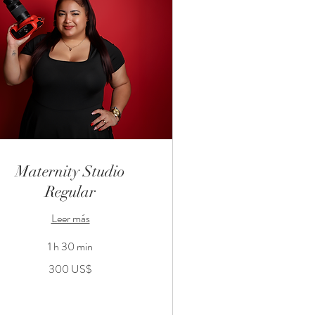
Maternity Studio
Regular
Leer más
1 h 30 min
0
300 US$
lares
tadounidenses